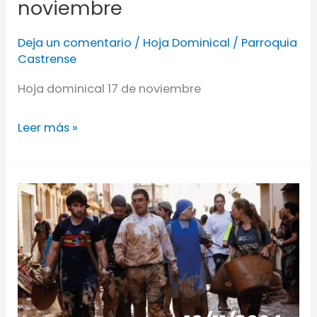
noviembre
Deja un comentario
/
Hoja Dominical
/
Parroquia
Castrense
Hoja dominical 17 de noviembre
Leer más »
Hoja
dominical
10
de
noviembre