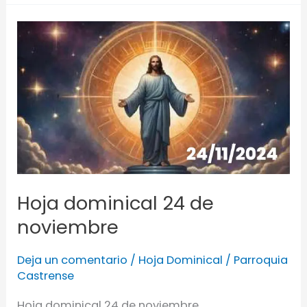
Hoja
dominical
24
de
noviembre
Hoja dominical 24 de
noviembre
Deja un comentario
/
Hoja Dominical
/
Parroquia
Castrense
Hoja dominical 24 de noviembre