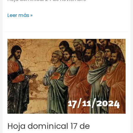
Leer más »
Hoja
dominical
17
de
noviembre
Hoja dominical 17 de