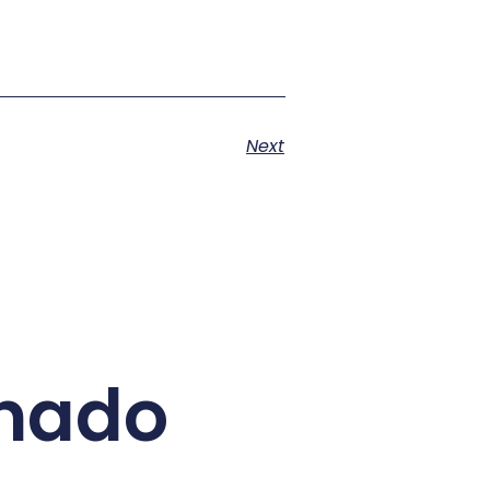
Next
onado