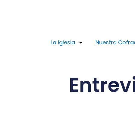
Ir
al
contenido
La Iglesia
Nuestra Cofra
Entrev