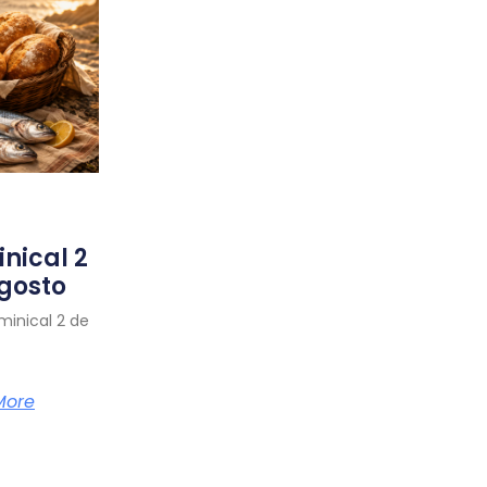
nical 2
gosto
minical 2 de
More