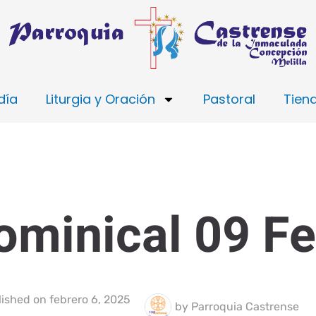
día
Liturgia y Oración
Pastoral
Tien
ominical 09 F
lished on
febrero 6, 2025
by
Parroquia Castrense