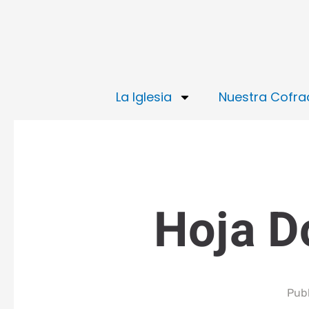
Ir
al
contenido
La Iglesia
Nuestra Cofra
Hoja D
Pub