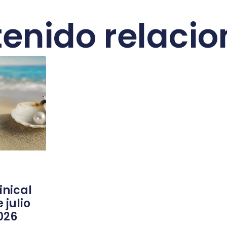
enido relaci
nical
 julio
026