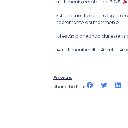
matrimonio católico en 2025.
Este encuentro tendrá lugar a l
sacramento del matrimonio.
¡Si estás planeando dar este im
#matrimoniomelilla
#melilla
#pa
Previous
Share the Post: