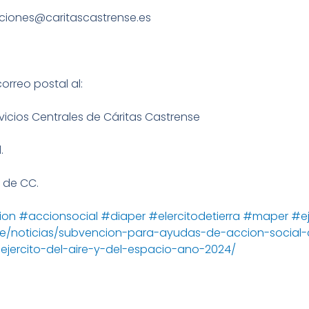
enciones@caritascastrense.es
correo postal al:
vicios Centrales de Cáritas Castrense
.
 de CC.
ion
#accionsocial
#diaper
#elercitodetierra
#maper
#ej
nse/noticias/subvencion-para-ayudas-de-accion-social
-ejercito-del-aire-y-del-espacio-ano-2024/