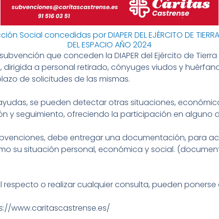
ón Social concedidas por DIAPER DEL EJÉRCITO DE TIERRA 
DEL ESPACIO AÑO 2024
ubvención que conceden la DIAPER del Ejército de Tierra y 
, dirigida a personal retirado, cónyuges viudos y huérfan
 plazo de solicitudes de las mismas.
 ayudas, se pueden detectar otras situaciones, económica
ión y seguimiento, ofreciendo la participación en alguno 
ubvenciones, debe entregar una documentación, para acre
como su situación personal, económica y social. (docume
al respecto o realizar cualquier consulta, pueden poners
s://www.caritascastrense.es/