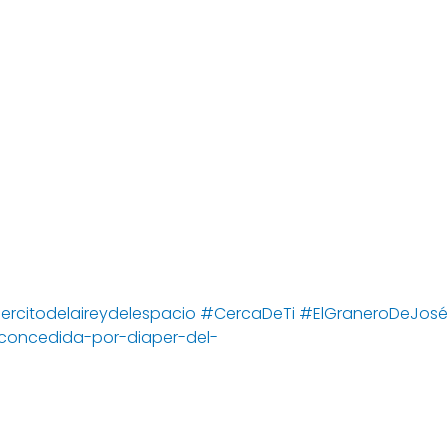
ercitodelaireydelespacio
#CercaDeTi
#ElGraneroDeJosé
-concedida-por-diaper-del-