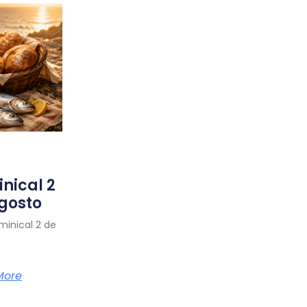
nical 2
gosto
minical 2 de
More