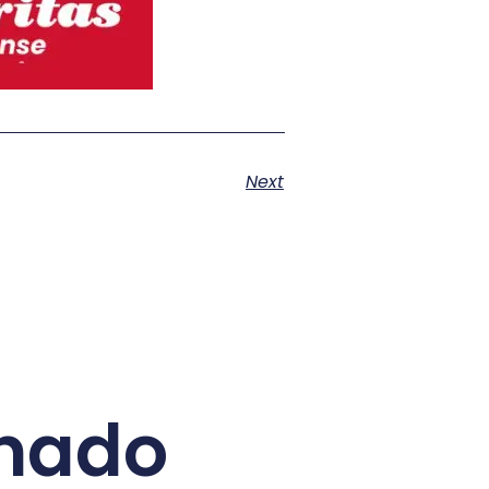
Next
onado