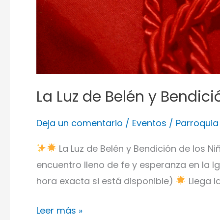
La Luz de Belén y Bendici
Deja un comentario
/
Eventos
/
Parroquia
La Luz de Belén y Bendición de los N
encuentro lleno de fe y esperanza en la I
hora exacta si está disponible)
Llega la
Leer más »