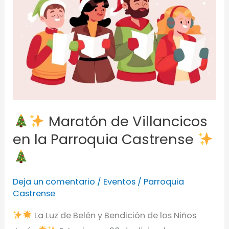
Maratón
de
Villancicos
en
la
Parroquia
Castrense
Maratón de Villancicos
en la Parroquia Castrense
Deja un comentario
/
Eventos
/
Parroquia
Castrense
La Luz de Belén y Bendición de los Niños