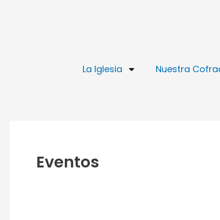
Ir
Buscar
al
por:
contenido
La Iglesia
Nuestra Cofra
Eventos