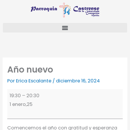
Ir
Año
Parroquia
al
nuevo
Castrense
contenido
de
Melilla
Año nuevo
Por
Erica Escalante
/
diciembre 16, 2024
19:30
–
20:30
1 enero,25
Comencemos el año con gratitud y esperanza