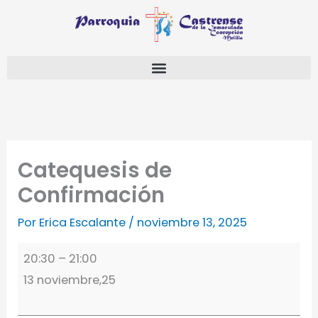
Ir
Catequesis
Parroquia
al
de
Castrense
contenido
Confirmación
de
Melilla
Catequesis de
Confirmación
Por
Erica Escalante
/
noviembre 13, 2025
20:30
–
21:00
13 noviembre,25