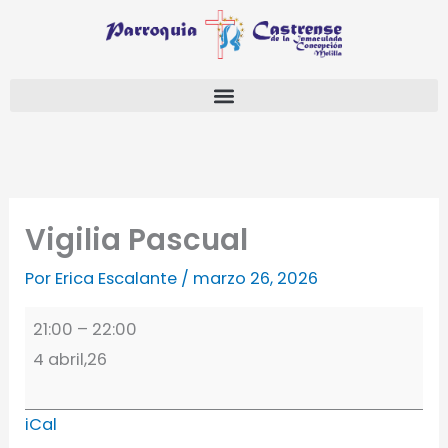
Ir
Vigilia
al
Pascual
contenido
Vigilia Pascual
Por
Erica Escalante
/
marzo 26, 2026
21:00
–
22:00
4 abril,26
iCal